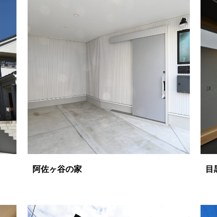
阿佐ヶ谷の家
目