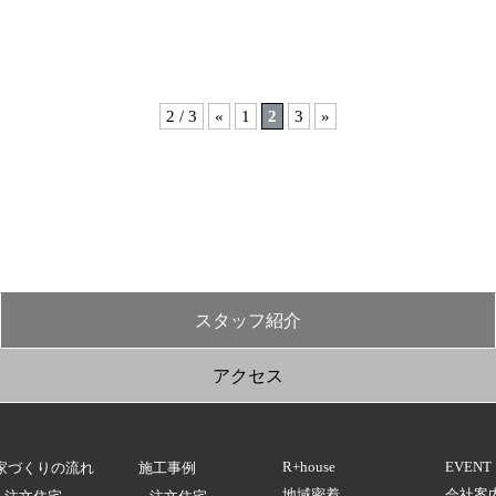
2 / 3
«
1
2
3
»
スタッフ紹介
アクセス
R+house
EVENT
家づくりの流れ
施工事例
地域密着
会社案